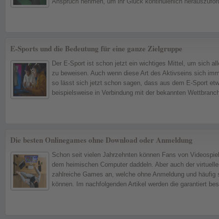
Anspruch nehmen, um ihr Glück kontinuierlich herauszuford
E-Sports und die Bedeutung für eine ganze Zielgruppe
Der E-Sport ist schon jetzt ein wichtiges Mittel, um sich 
zu beweisen. Auch wenn diese Art des Aktivseins sich im
so lässt sich jetzt schon sagen, dass aus dem E-Sport e
beispielsweise in Verbindung mit der bekannten Wettbranc
Die besten Onlinegames ohne Download oder Anmeldung
Schon seit vielen Jahrzehnten können Fans von Videospie
dem heimischen Computer daddeln. Aber auch der virtuelle S
zahlreiche Games an, welche ohne Anmeldung und häufig s
können. Im nachfolgenden Artikel werden die garantiert best