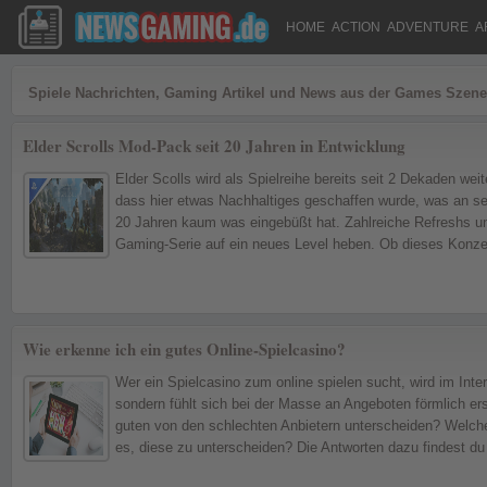
HOME
ACTION
ADVENTURE
A
Spiele Nachrichten, Gaming Artikel und News aus der Games Szene
Elder Scrolls Mod-Pack seit 20 Jahren in Entwicklung
Elder Scolls wird als Spielreihe bereits seit 2 Dekaden weit
dass hier etwas Nachhaltiges geschaffen wurde, was an sei
20 Jahren kaum was eingebüßt hat. Zahlreiche Refreshs un
Gaming-Serie auf ein neues Level heben. Ob dieses Konzep
Wie erkenne ich ein gutes Online-Spielcasino?
Wer ein Spielcasino zum online spielen sucht, wird im Inter
sondern fühlt sich bei der Masse an Angeboten förmlich e
guten von den schlechten Anbietern unterscheiden? Welche
es, diese zu unterscheiden? Die Antworten dazu findest du 