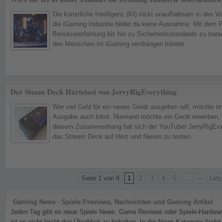
Die künstliche Intelligenz (KI) rückt unaufhaltsam in den V
die iGaming Industrie bildet da keine Ausnahme. Mit dem P
Benutzererfahrung bis hin zu Sicherheitsstandards zu trans
den Menschen im iGaming verdrängen könnte.
Der Steam Deck Härtetest von JerryRigEverything
Wer viel Geld für ein neues Gerät ausgeben will, möchte im
Ausgabe auch lohnt. Niemand möchte ein Gerät erwerben, wa
diesem Zusammenhang hat sich der YouTuber JerryRigEve
das Stream Deck auf Herz und Nieren zu testen.
Seite 1 von 8
1
2
3
4
5
...
»
Letz
Gaming News - Spiele Previews, Nachrichten und Gaming Artikel
Jeden Tag gibt es neue Spiele News, Game Reviews oder Spiele-Hardwar
ist es nicht leicht den Überblick zu behalten. In der News Kategorie findet