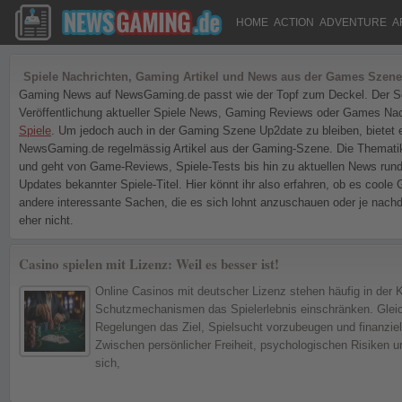
HOME
ACTION
ADVENTURE
A
Spiele Nachrichten, Gaming Artikel und News aus der Games Szene
Gaming News auf NewsGaming.de passt wie der Topf zum Deckel. Der Sch
Veröffentlichung aktueller Spiele News, Gaming Reviews oder Games Na
Spiele
. Um jedoch auch in der Gaming Szene Up2date zu bleiben, bietet
NewsGaming.de regelmässig Artikel aus der Gaming-Szene. Die Thematik
und geht von Game-Reviews, Spiele-Tests bis hin zu aktuellen News ru
Updates bekannter Spiele-Titel. Hier könnt ihr also erfahren, ob es coole
andere interessante Sachen, die es sich lohnt anzuschauen oder je nachde
eher nicht.
Casino spielen mit Lizenz: Weil es besser ist!
Online Casinos mit deutscher Lizenz stehen häufig in der Kr
Schutzmechanismen das Spielerlebnis einschränken. Gleich
Regelungen das Ziel, Spielsucht vorzubeugen und finanzie
Zwischen persönlicher Freiheit, psychologischen Risiken un
sich,