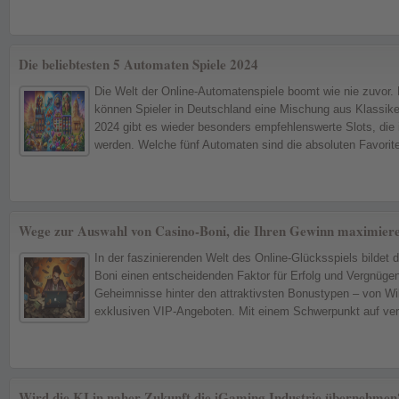
Die beliebtesten 5 Automaten Spiele 2024
Die Welt der Online-Automatenspiele boomt wie nie zuvor. D
können Spieler in Deutschland eine Mischung aus Klassike
2024 gibt es wieder besonders empfehlenswerte Slots, die i
werden. Welche fünf Automaten sind die absoluten Favori
Wege zur Auswahl von Casino-Boni, die Ihren Gewinn maximier
In der faszinierenden Welt des Online-Glücksspiels bildet 
Boni einen entscheidenden Faktor für Erfolg und Vergnügen. 
Geheimnisse hinter den attraktivsten Bonustypen – von W
exklusiven VIP-Angeboten. Mit einem Schwerpunkt auf v
Wird die KI in naher Zukunft die iGaming Industrie übernehmen