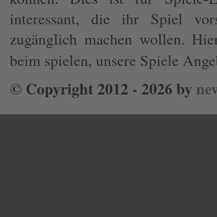
interessant, die ihr Spiel vo
zugänglich machen wollen. Hie
beim spielen, unsere Spiele Ange
© Copyright 2012 - 2026 by
ne