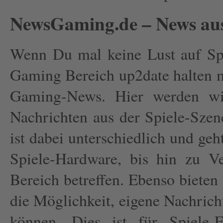
NewsGaming.de – News aus
Wenn Du mal keine Lust auf Spi
Gaming Bereich up2date halten m
Gaming-News. Hier werden wir
Nachrichten aus der Spiele-Szen
ist dabei unterschiedlich und ge
Spiele-Hardware, bis hin zu V
Bereich betreffen. Ebenso biete
die Möglichkeit, eigene Nachrich
können. Dies ist für Spiele-