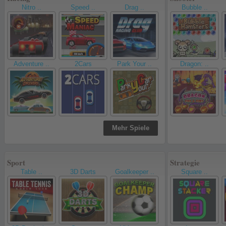
Nitro ..
Speed ..
Drag ..
Bubble ..
Adventure ..
2Cars
Park Your ..
Dragon: ..
Mehr Spiele
Sport
Strategie
Table ..
3D Darts
Goalkeeper ..
Square ..