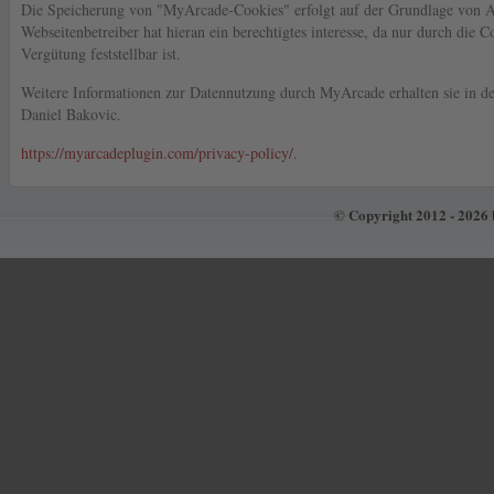
Die Speicherung von "MyArcade-Cookies" erfolgt auf der Grundlage von A
Webseitenbetreiber hat hieran ein berechtigtes interesse, da nur durch die C
Vergütung feststellbar ist.
Weitere Informationen zur Datennutzung durch MyArcade erhalten sie in d
Daniel Bakovic.
https://myarcadeplugin.com/privacy-policy/
.
© Copyright 2012 - 2026