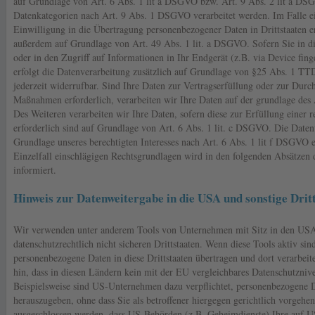
auf Grundlage von Art. 6 Abs. 1 lit a DSGVO bzw. Art. 9 Abs. 2 lit a DS
Datenkategorien nach Art. 9 Abs. 1 DSGVO verarbeitet werden. Im Falle e
Einwilligung in die Übertragung personenbezogener Daten in Drittstaaten e
außerdem auf Grundlage von Art. 49 Abs. 1 lit. a DSGVO. Sofern Sie in d
oder in den Zugriff auf Informationen in Ihr Endgerät (z.B. via Device fing
erfolgt die Datenverarbeitung zusätzlich auf Grundlage von §25 Abs. 1 TT
jederzeit widerrufbar. Sind Ihre Daten zur Vertragserfüllung oder zur Durc
Maßnahmen erforderlich, verarbeiten wir Ihre Daten auf der grundlage des
Des Weiteren verarbeiten wir Ihre Daten, sofern diese zur Erfüllung einer r
erforderlich sind auf Grundlage von Art. 6 Abs. 1 lit. c DSGVO. Die Daten
Grundlage unseres berechtigten Interesses nach Art. 6 Abs. 1 lit f DSGVO e
Einzelfall einschlägigen Rechtsgrundlagen wird in den folgenden Absätzen 
informiert.
Hinweis zur Datenweitergabe in die USA und sonstige Drit
Wir verwenden unter anderem Tools von Unternehmen mit Sitz in den USA
datenschutzrechtlich nicht sicheren Drittstaaten. Wenn diese Tools aktiv sin
personenbezogene Daten in diese Drittstaaten übertragen und dort verarbei
hin, dass in diesen Ländern kein mit der EU vergleichbares Datenschutzniv
Beispielsweise sind US-Unternehmen dazu verpflichtet, personenbezogene 
herauszugeben, ohne dass Sie als betroffener hiergegen gerichtlich vorgehe
ausgeschlossen werden, dass US-Behörden (z.B. Geheimdienste) Ihre auf U