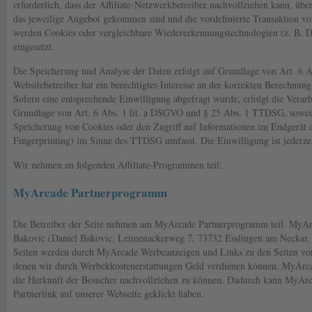
erforderlich, dass der Affiliate-Netzwerkbetreiber nachvollziehen kann, üb
das jeweilige Angebot gekommen sind und die vordefinierte Transaktion 
werden Cookies oder vergleichbare Wiedererkennungstechnologien (z. B. D
eingesetzt.
Die Speicherung und Analyse der Daten erfolgt auf Grundlage von Art. 6 A
Websitebetreiber hat ein berechtigtes Interesse an der korrekten Berechnung
Sofern eine entsprechende Einwilligung abgefragt wurde, erfolgt die Verarb
Grundlage von Art. 6 Abs. 1 lit. a DSGVO und § 25 Abs. 1 TTDSG, soweit
Speicherung von Cookies oder den Zugriff auf Informationen im Endgerät d
Fingerprinting) im Sinne des TTDSG umfasst. Die Einwilligung ist jederzei
Wir nehmen an folgenden Affiliate-Programmen teil:
MyArcade Partnerprogramm
Die Betreiber der Seite nehmen am MyArcade Partnerprogramm teil. MyArc
Bakovic (Daniel Bakovic, Leimenackerweg 7, 73732 Esslingen am Neckar, 
Seiten werden durch MyArcade Werbeanzeigen und Links zu den Seiten v
denen wir durch Werbekkostenerstattungen Geld verdienen können. MyArca
die Herkunft der Besucher nachvollziehen zu können. Dadurch kann MyArc
Partnerlink auf unserer Webseite geklickt haben.