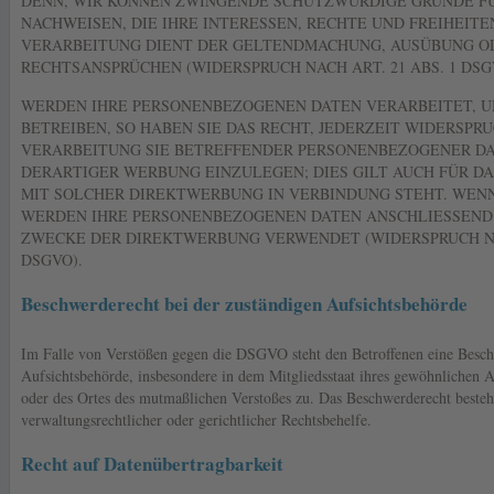
DENN, WIR KÖNNEN ZWINGENDE SCHUTZWÜRDIGE GRÜNDE FÜ
NACHWEISEN, DIE IHRE INTERESSEN, RECHTE UND FREIHEIT
VERARBEITUNG DIENT DER GELTENDMACHUNG, AUSÜBUNG O
RECHTSANSPRÜCHEN (WIDERSPRUCH NACH ART. 21 ABS. 1 DSG
WERDEN IHRE PERSONENBEZOGENEN DATEN VERARBEITET, 
BETREIBEN, SO HABEN SIE DAS RECHT, JEDERZEIT WIDERSPR
VERARBEITUNG SIE BETREFFENDER PERSONENBEZOGENER D
DERARTIGER WERBUNG EINZULEGEN; DIES GILT AUCH FÜR DAS
MIT SOLCHER DIREKTWERBUNG IN VERBINDUNG STEHT. WENN
WERDEN IHRE PERSONENBEZOGENEN DATEN ANSCHLIESSEND
ZWECKE DER DIREKTWERBUNG VERWENDET (WIDERSPRUCH NAC
DSGVO).
Beschwerderecht bei der zuständigen Aufsichtsbehörde
Im Falle von Verstößen gegen die DSGVO steht den Betroffenen eine Besch
Aufsichtsbehörde, insbesondere in dem Mitgliedsstaat ihres gewöhnlichen Au
oder des Ortes des mutmaßlichen Verstoßes zu. Das Beschwerderecht besteh
verwaltungsrechtlicher oder gerichtlicher Rechtsbehelfe.
Recht auf Datenübertragbarkeit