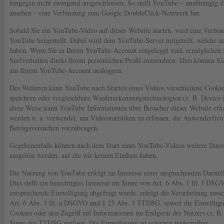
hingegen nicht zwingend ausgeschlossen. So stellt YouTube – unabhängig d
ansehen – eine Verbindung zum Google DoubleClick-Netzwerk her.
Sobald Sie ein YouTube-Video auf dieser Website starten, wird eine Verbi
YouTube hergestellt. Dabei wird dem YouTube-Server mitgeteilt, welche un
haben. Wenn Sie in Ihrem YouTube-Account eingeloggt sind, ermöglichen 
Surfverhalten direkt Ihrem persönlichen Profil zuzuordnen. Dies können Si
aus Ihrem YouTube-Account ausloggen.
Des Weiteren kann YouTube nach Starten eines Videos verschiedene Cooki
speichern oder vergleichbare Wiedererkennungstechnologien (z. B. Device-F
diese Weise kann YouTube Informationen über Besucher dieser Website erha
werden u. a. verwendet, um Videostatistiken zu erfassen, die Anwenderfreu
Betrugsversuchen vorzubeugen.
Gegebenenfalls können nach dem Start eines YouTube-Videos weitere Date
ausgelöst werden, auf die wir keinen Einfluss haben.
Die Nutzung von YouTube erfolgt im Interesse einer ansprechenden Darste
Dies stellt ein berechtigtes Interesse im Sinne von Art. 6 Abs. 1 lit. f DSG
entsprechende Einwilligung abgefragt wurde, erfolgt die Verarbeitung auss
Art. 6 Abs. 1 lit. a DSGVO und § 25 Abs. 1 TTDSG, soweit die Einwillig
Cookies oder den Zugriff auf Informationen im Endgerät des Nutzers (z. B.
Sinne des TTDSG umfasst. Die Einwilligung ist jederzeit widerrufbar.