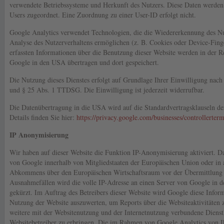
verwendete Betriebssysteme und Herkunft des Nutzers. Diese Daten werden
Users zugeordnet. Eine Zuordnung zu einer User-ID erfolgt nicht.
Google Analytics verwendet Technologien, die die Wiedererkennung des N
Analyse des Nutzerverhaltens ermöglichen (z. B. Cookies oder Device-Fing
erfassten Informationen über die Benutzung dieser Website werden in der R
Google in den USA übertragen und dort gespeichert.
Die Nutzung dieses Dienstes erfolgt auf Grundlage Ihrer Einwilligung nach
und § 25 Abs. 1 TTDSG. Die Einwilligung ist jederzeit widerrufbar.
Die Datenübertragung in die USA wird auf die Standardvertragsklauseln d
Details finden Sie hier:
https://privacy.google.com/businesses/controllerter
IP Anonymisierung
Wir haben auf dieser Website die Funktion IP-Anonymisierung aktiviert. D
von Google innerhalb von Mitgliedstaaten der Europäischen Union oder in 
Abkommens über den Europäischen Wirtschaftsraum vor der Übermittlung 
Ausnahmefällen wird die volle IP-Adresse an einen Server von Google in 
gekürzt. Im Auftrag des Betreibers dieser Website wird Google diese Infor
Nutzung der Website auszuwerten, um Reports über die Websiteaktivitäten
weitere mit der Websitenutzung und der Internetnutzung verbundene Diens
Websitebetreiber zu erbringen. Die im Rahmen von Google Analytics von I