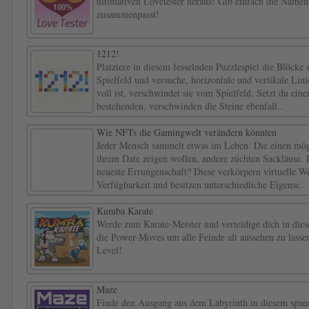
ultimativen Lovetester heraus! Gib einfach die Namen
zusammenpasst!
1212!
Platziere in diesem fesselnden Puzzlespiel die Blöcke 
Spielfeld und versuche, horizontale und vertikale Lini
voll ist, verschwindet sie vom Spielfeld. Setzt du ein
bestehenden, verschwinden die Steine ebenfall..
Wie NFTs die Gamingwelt verändern könnten
Jeder Mensch sammelt etwas im Leben. Die einen mög
ihrem Date zeigen wollen, andere züchten Sackläuse.
neueste Errungenschaft? Diese verkörpern virtuelle Wer
Verfügbarkeit und besitzen unterschiedliche Eigensc..
Kumba Karate
Werde zum Karate-Meister und verteidige dich in die
die Power-Moves um alle Feinde alt aussehen zu lasse
Level!
Maze
Finde den Ausgang aus dem Labyrinth in diesem spa