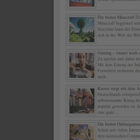
Die besten Minecraft-T
Minecraft begeistert se
Storyline kann der Einst
sich in der Welt der Bl
Gaming – immer noch 
Zu spielen und dabei di
Mit dem Einzug der Ind
Fortschritt eroberten 
auch...
Knossi sorgt mit dem A
Deutschlands erfolgreic
selbsternannte König d
populär geworden ist, 
eine ganz...
Die besten Onlinegame
Schon seit vielen Jahrz
dem heimischen Computer