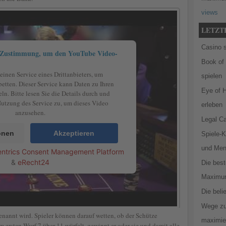
views
LETZT
Casino s
e Zustimmung, um den YouTube Video-
Book of 
inen Service eines Drittanbieters, um
spielen
etten. Dieser Service kann Daten zu Ihren
Eye of 
n. Bitte lesen Sie die Details durch und
Nutzung des Service zu, um dieses Video
erleben
anzusehen.
Legal C
onen
Akzeptieren
Spiele-
und Men
ntrics Consent Management Platform
&
eRecht24
Die best
Maximum
Die beli
Wege zu
enannt wird. Spieler können darauf wetten, ob der Schütze
maximie
 ersten Wurf 7 über 11 würfelt, gewinnt er oder sie und damit alle