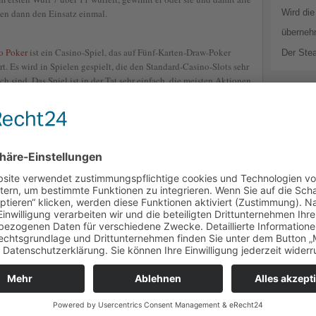
lten dann den Einsatz einmal.
Wird die
überne
o Poker
ist ein Casino-Spiel, das auf Fünf-Karten-Draw-Poker
Der Ste
rt. Es wird in Spielen gespielt, die den Standard-Casino-Slots sehr
ch sind. Das Spiel ist in der Tat sehr einfach, die meisten Aktionen
vollautomatisch. Trotzdem hat ein Spieler mehr Einfluss auf das
nis als beispielsweise bei Spielautomaten, da die Möglichkeit
ht, zu entscheiden, ob er mit einer bestimmten Kartenkombination
t oder nicht.
ist ein Lotteriespiel, das in modernen Casinos weit verbreitet ist
in einigen Bundesstaaten Amerikas sogar als Lotterie angeboten
 Ein traditionelles Keno-Live-Spiel verwendet eine runde
ugel, eine Blase mit 80 Bällen. Jeder dieser Bälle hat eine Zahl
 bis 80. Während des Ziehens der Bälle wird Luft in den Ball
sen, so dass sich die Bälle kontinuierlich bewegen und es daher
Zufälligkeit in der Reihenfolge gibt, in der sie herauskommen.
 ist ein Spiel, das in den letzten Jahren den größten Fortschritt
ht hat. Früher war es ein Spiel für Senioren. Heute wird es von