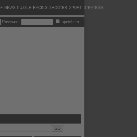
F
NEWS
PUZZLE
RACING
SHOOTER
SPORT
STRATEGIE
Passwort:
speichern