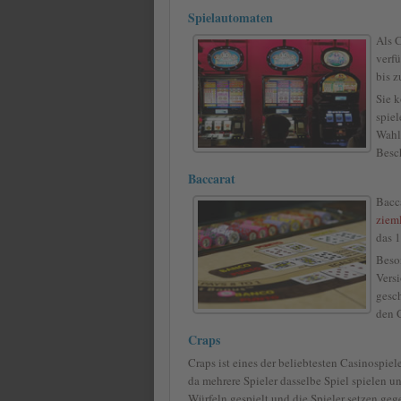
Spielautomaten
Als C
verf
bis z
Sie k
spiel
Wahl,
Besch
Baccarat
Bacca
zieml
das 1
Beson
Versi
gesch
den 
Craps
Craps ist eines der beliebtesten Casinospiel
da mehrere Spieler dasselbe Spiel spielen 
Würfeln gespielt und die Spieler setzen geg