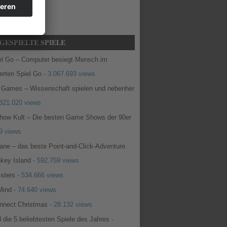
GESPIELTE SPIELE
iel Go – Computer besiegt Mensch im
erten Spiel Go
- 3.067.693 views
 Games – Wissenschaft spielen und nebenher
821.020 views
ow Kult – Die besten Game Shows der 90er
9 views
ane – das beste Point-and-Click-Adventure
key Island
- 592.759 views
sters
- 534.666 views
Mind
- 74.640 views
nnect Christmas
- 28.132 views
 die 5 beliebtesten Spiele des Jahres
-