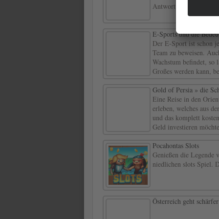
Antwort zu geben.
E-Sports und die Bedeu
Der E-Sport ist schon je
Team zu beweisen. Auch
Wachstum befindet, so l
Großes werden kann, bei
Gold of Persia » die Sc
Eine Reise in den Orien
erleben, welches aus d
und das komplett koste
Geld investieren möchte,
Pocahontas Slots
Genießen die Legende v
niedlichen slots Spiel. 
Österreich geht schärfe