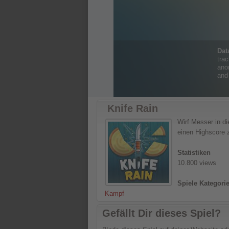
Knife Rain
Wirf Messer in di
einen Highscore z
Statistiken
10.800 views
Spiele Kategori
Kampf
Gefällt Dir dieses Spiel?