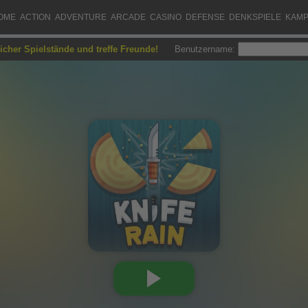
OME
ACTION
ADVENTURE
ARCADE
CASINO
DEFENSE
DENKSPIELE
KAMP
eicher Spielstände und treffe Freunde!
Benutzername: