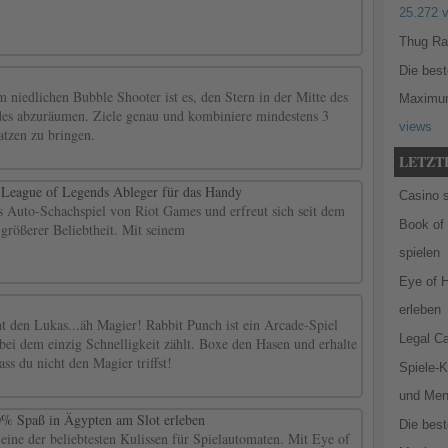
25.272 
Thug Ra
Die best
 niedlichen Bubble Shooter ist es, den Stern in der Mitte des
Maximum
des abzuräumen. Ziele genau und kombiniere mindestens 3
views
atzen zu bringen.
LETZT
r League of Legends Ableger für das Handy
Casino s
as Auto-Schachspiel von Riot Games und erfreut sich seit dem
Book of 
 größerer Beliebtheit. Mit seinem
spielen
Eye of 
erleben
t den Lukas...äh Magier! Rabbit Punch ist ein Arcade-Spiel
Legal C
 bei dem einzig Schnelligkeit zählt. Boxe den Hasen und erhalte
ass du nicht den Magier triffst!
Spiele-
und Men
0% Spaß in Ägypten am Slot erleben
Die best
 eine der beliebtesten Kulissen für Spielautomaten. Mit Eye of