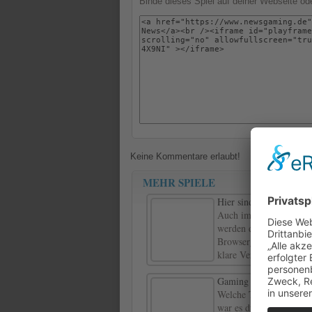
Binde dieses Spiel auf deiner Webseite o
Keine Kommentare erlaubt!
MEHR SPIELE
Hier sind die neuesten
Auch im Jahr 2022 wird
werden das das Cloud G
Browsergames, welche e
klare Veränderungen so
Gaming Trends 2020 – 
Welche Trends hat das J
war es durch die Pandem