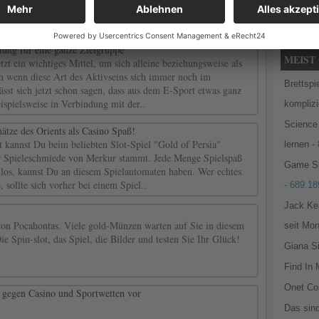
Sport
Strategie
tung für eine ganze Zielgruppe
MEIST 
tzt ein wichtiges Mittel, um sich alleine beziehungsweise als
 wenn diese Art des Aktivseins sich immer noch im
Brettsp
ässt sich jetzt schon sagen, dass aus dem E-Sport etwas ganz
spielsweise in Verbindung mit der..
komplizi
Science
hätze des Orients als Casino Spaß!
t kannst Du beim beliebten Slot-Spiel "Gold of Persia"
lernen
- 
er Spieleschmiede von Merkur stammt. Jede Menge Spielspaß
Game Sh
nlos, kannst Du an diesem Spielautomaten haben. Wer echtes
 sollte sich vorher bei einem Spiel..
- 689.18
Jack Ke
on Pocahontas. Viele gold-Münzen warten auf Sie in diesem
seit Mon
Die Spin-slot, das Spiel, die Bilder und testen Sie Ihr Glück!
Giana Si
Find In 
Onet Co
r gegen Casino und Sportwetten vor
Das sind