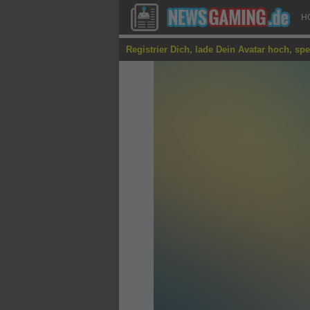
H
Registrier Dich, lade Dein Avatar hoch, sp