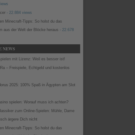
views
cer
- 22.884 views
en Minecraft-Tipps: So holst du das
 aus der Welt der Blöcke heraus
- 22.678
E NEWS
pielen mit Lizenz: Weil es besser ist!
Ra – Freispiele, Echtgeld und kostenlos
Horus 2025: 100% Spaß in Ägypten am Slot
asino spielen: Worauf muss ich achten?
Klassiker zum Online-Spielen: Mühle, Dame
sch ärgere Dich nicht
en Minecraft-Tipps: So holst du das