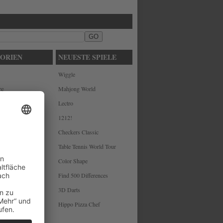
ORIEN
NEUESTE SPIELE
Wiggle
re
Mahjong World
Lectro
1212!
Checkers Classic
le
Table Tennis World Tour
Color Shape
Find 500 Differences
3D Darts
Hippo Pizza Chef