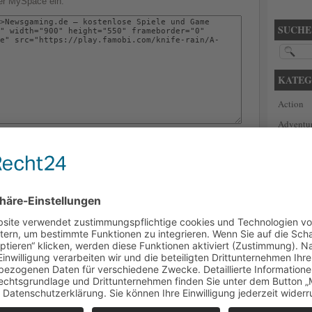
der MySpace ein:
SUCHE
KATEG
Action
Adventu
Arcade
Casino
Defense
 Trends in der Gamingbranche
Denkspie
 es neue Trends in der Gamingbranche geben. Zu diesen
Kampf
aming, einem immer stärker werdenden Bereich, die
benfalls stark im Kommen sind, die Blockchain, die für sehr
News
rgen wird und zudem noch diverse Abo-Modelle ..
Puzzle
Was erwartet uns?
Racing
ahr 2020 für uns Spieler gebracht? Hat es sich gelohnt oder
Shooter
ie leider ein Flop? Wir versuchen mit unserem Artikel eine