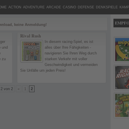
OME
ACTION
ADVENTURE
ARCADE
CASINO
DEFENSE
DENKSPIELE
KAMP
EMPFO
ownload, keine Anmeldung!
Rival Rush
ger
In diesem racing-Spiel, es ist
e und
alles über Ihre Fähigkeiten -
e
navigieren Sie Ihren Weg durch
e zu
starken Verkehr mit voller
Geschwindigkeit und vermeiden
Sie Unfälle um jeden Preis!
 2 von 2
«
1
2