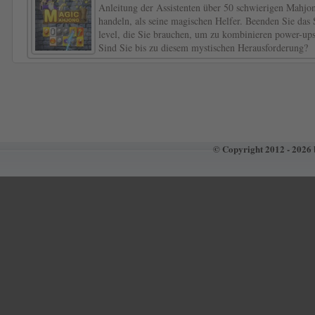
Anleitung der Assistenten über 50 schwierigen Mahj
handeln, als seine magischen Helfer. Beenden Sie das 
level, die Sie brauchen, um zu kombinieren power-ups
Sind Sie bis zu diesem mystischen Herausforderung?
© Copyright 2012 - 2026