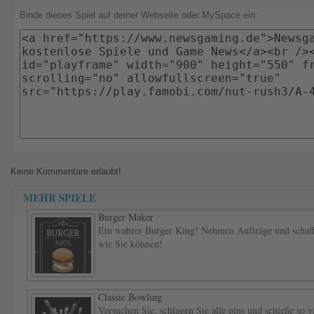
Binde dieses Spiel auf deiner Webseite oder MySpace ein:
Keine Kommentare erlaubt!
MEHR SPIELE
Burger Maker
Ein wahrer Burger King! Nehmen Aufträge und schaff
wie Sie können!
Classic Bowling
Versuchen Sie, schlagen Sie alle pins und schieße so v