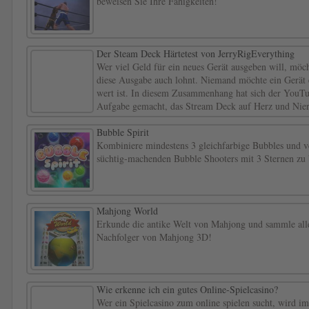
beweisen Sie Ihre Fähigkeiten!
Der Steam Deck Härtetest von JerryRigEverything
Wer viel Geld für ein neues Gerät ausgeben will, möch
diese Ausgabe auch lohnt. Niemand möchte ein Gerät 
wert ist. In diesem Zusammenhang hat sich der YouTu
Aufgabe gemacht, das Stream Deck auf Herz und Nier
Bubble Spirit
Kombiniere mindestens 3 gleichfarbige Bubbles und ve
süchtig-machenden Bubble Shooters mit 3 Sternen zu
Mahjong World
Erkunde die antike Welt von Mahjong und sammle all
Nachfolger von Mahjong 3D!
Wie erkenne ich ein gutes Online-Spielcasino?
Wer ein Spielcasino zum online spielen sucht, wird im 