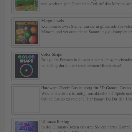
und wachsen jede Geschichte-Teil auf den Maximalwer
Merge Jewels
Kombiniere zwei Steine, um sie in glitzernde Juewele
Münzen und versuche deine Sammlung zu komplettier
Color Shape
Bringe die Formen in diesem super süchtig-machenden
vorsichtig durch die verschiedenen Hindernisse!
Hardware Check: Das ist nötig für 3D-Games, Casino
Welche Hardware ist nötig, um aktuelle 3D Spiele un
Online Casino zu spielen? Hier kannst Du Dir den Übe
Ultimate Boxing
In der Ultimate-Boxen erwartet Sie ein harter Kampf. 