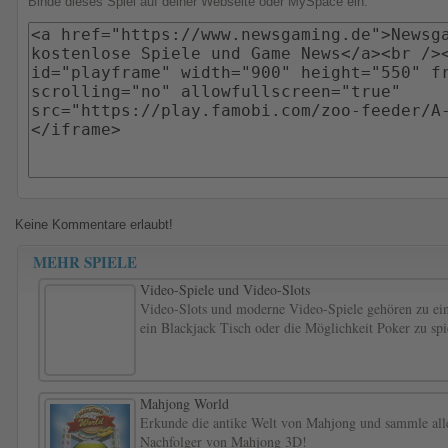
Binde dieses Spiel auf deiner Webseite oder MySpace ein:
Keine Kommentare erlaubt!
MEHR SPIELE
Video-Spiele und Video-Slots
Video-Slots und moderne Video-Spiele gehören zu e
ein Blackjack Tisch oder die Möglichkeit Poker zu spie
Mahjong World
Erkunde die antike Welt von Mahjong und sammle all
Nachfolger von Mahjong 3D!